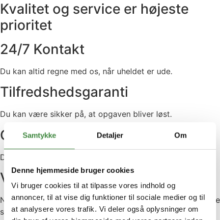
Kvalitet og service er højeste
prioritet
24/7 Kontakt
Du kan altid regne med os, når uheldet er ude.
Tilfredshedsgaranti
Du kan være sikker på, at opgaven bliver løst.
Certificeret
Samtykke
Detaljer
Om
Dette sikrer dig, at vi ved, hvad vi laver.
Denne hjemmeside bruger cookies
Vi sørger for oprydningen!
Vi bruger cookies til at tilpasse vores indhold og
annoncer, til at vise dig funktioner til sociale medier og til
Når vi har udført en opgave rydder vi op. Du vil ikke kunne
at analysere vores trafik. Vi deler også oplysninger om
se at vi har arbejdet på grunden.