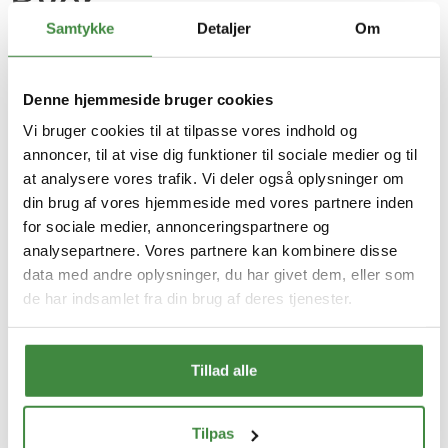
Byer
Samtykke
Detaljer
Om
Professionel træservice for
private og erhverv
Denne hjemmeside bruger cookies
- topkapning, træfældning
Vi bruger cookies til at tilpasse vores indhold og
og oprydning
annoncer, til at vise dig funktioner til sociale medier og til
at analysere vores trafik. Vi deler også oplysninger om
i hele trekantsområdet
din brug af vores hjemmeside med vores partnere inden
for sociale medier, annonceringspartnere og
Få professionel hjælp til topkapning og træfældning –
analysepartnere. Vores partnere kan kombinere disse
over 35 års erfaring
Topkapning og træfældning i alle typer haver og
data med andre oplysninger, du har givet dem, eller som
områder
de har indsamlet fra din brug af deres tjenester.
Oprydning, flisning og bortskaffelse – vi rydder op efter
os
Rodfræsning og rydning af større og mindre arealer
Faglig rådgivning, risikovurdering og konsulentbistand
Vejtilladelse, vejafspærring og fuld forsikring
Tillad alle
Service, tilfredse kunder og skattefradrag
Få et uforpligtende tilbud i dag –
klik her
Tilpas