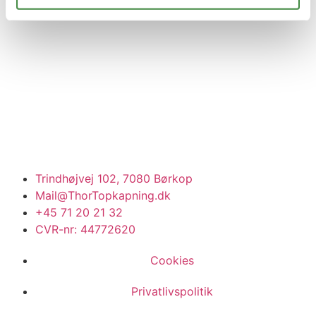
Trindhøjvej 102, 7080 Børkop
Mail@ThorTopkapning.dk
+45 71 20 21 32
CVR-nr: 44772620
Cookies
Privatlivspolitik